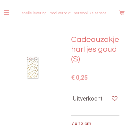
Ga
direct
snelle levering - mooi verpakt -
persoonlijke service
naar
de
hoofdinhoud
Cadeauzakje
hartjes goud
(S)
€ 0,25
Uitverkocht
7 x 13 cm