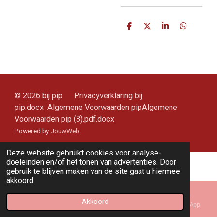
D
D
S
D
e
e
h
e
l
e
a
l
e
l
r
e
n
e
n
© 2026 bij pip Privacyverklaring bij
pip.docx Algemene Voorwaarden pipAlgemene
Voorwaarden pip (3).pdf.docx
Powered by
JouwWeb
Deze website gebruikt cookies voor analyse-
doeleinden en/of het tonen van advertenties. Door
gebruik te blijven maken van de site gaat u hiermee
akkoord.
Akkoord
E-mailadres
Kaart
Instagram
WhatsApp