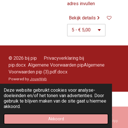
adres invullen
Bekijk details
© 2026 bij pip Privacyverklaring bij
pip.docx Algemene Voorwaarden pipAlgemene
Voorwaarden pip (3).pdf.docx
Powered by
JouwWeb
Deze website gebruikt cookies voor analyse-
doeleinden en/of het tonen van advertenties. Door
gebruik te blijven maken van de site gaat u hiermee
akkoord.
Akkoord
E-mailadres
Kaart
Instagram
WhatsApp