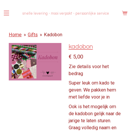
Ga
direct
snelle levering - mooi verpakt -
persoonlijke service
naar
de
hoofdinhoud
Home
»
Gifts
»
Kadobon
kadobon
€ 5,00
Zie details voor het
bedrag
Super leuk om kado te
geven. We pakken hem
met liefde voor je in
Ook is het mogelijk om
de kadobon gelijk naar de
jarige te laten sturen.
Graag volledig naam en