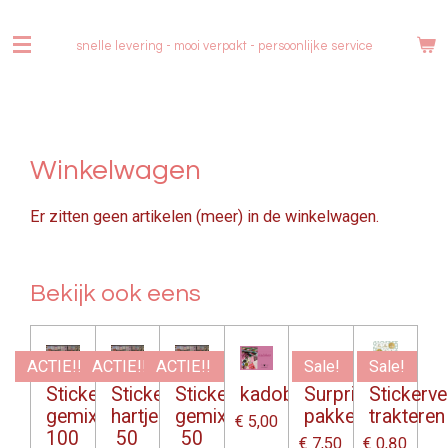
Ga
direct
snelle levering - mooi verpakt -
persoonlijke service
naar
de
hoofdinhoud
Winkelwagen
Er zitten geen artikelen (meer) in de winkelwagen.
Bekijk ook eens
ACTIE!!
ACTIE!!
ACTIE!!
Sale!
Sale!
Stickerset
Stickerset
Stickerset
kadobon
Surprise
Stickerve
gemixt
hartjes
gemixt
pakket
trakteren
€ 5,00
100
50
50
€ 7,50
€ 0,80