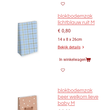
blokbodemzak
lichtblauw ruit M
€ 0,80
14 x 8 x 26cm
Bekijk details
In winkelwagen
blokbodemzak
beer welkom lieve
baby M