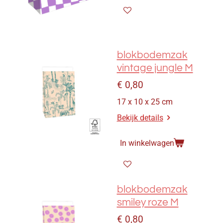
blokbodemzak
vintage jungle M
€ 0,80
17 x 10 x 25 cm
Bekijk details
In winkelwagen
blokbodemzak
smiley roze M
€ 0,80