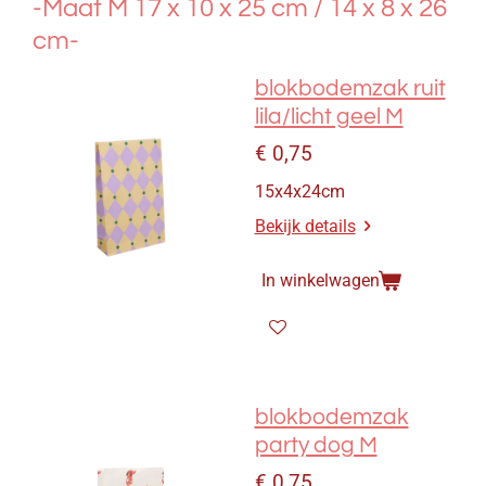
-Maat M 17 x 10 x 25 cm / 14 x 8 x 26
cm-
blokbodemzak ruit
lila/licht geel M
€ 0,75
15x4x24cm
Bekijk details
In winkelwagen
blokbodemzak
party dog M
€ 0,75