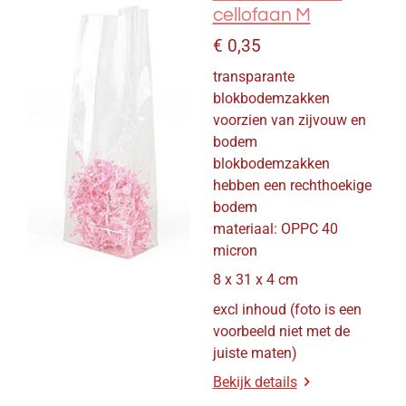
cellofaan M
€ 0,35
transparante
blokbodemzakken
voorzien van zijvouw en
bodem
blokbodemzakken
hebben een rechthoekige
bodem
materiaal: OPPC 40
micron
8 x 31 x 4 cm
excl inhoud (foto is een
voorbeeld niet met de
juiste maten)
Bekijk details