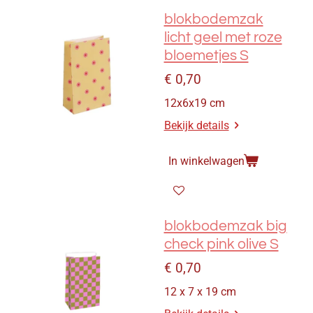
blokbodemzak
licht geel met roze
bloemetjes S
€ 0,70
12x6x19 cm
Bekijk details
In winkelwagen
blokbodemzak big
check pink olive S
€ 0,70
12 x 7 x 19 cm