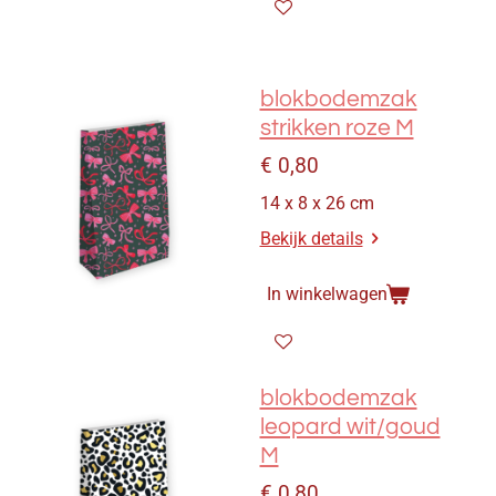
blokbodemzak
strikken roze M
€ 0,80
14 x 8 x 26 cm
Bekijk details
In winkelwagen
blokbodemzak
leopard wit/goud
M
€ 0,80