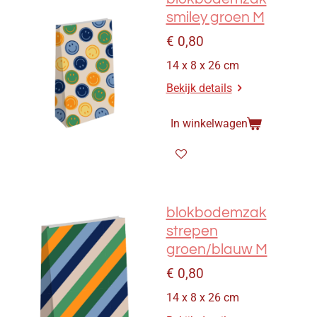
smiley groen M
€ 0,80
14 x 8 x 26 cm
Bekijk details
In winkelwagen
blokbodemzak
strepen
groen/blauw M
€ 0,80
14 x 8 x 26 cm