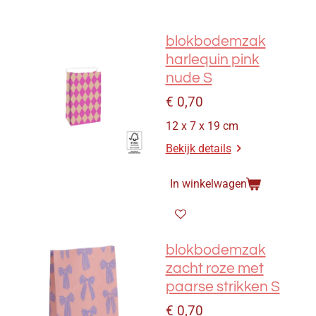
blokbodemzak
harlequin pink
nude S
€ 0,70
12 x 7 x 19 cm
Bekijk details
In winkelwagen
blokbodemzak
zacht roze met
paarse strikken S
€ 0,70