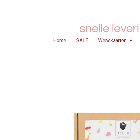
Ga
direct
naar
snelle lever
de
hoofdinhoud
Home
SALE
Wenskaarten