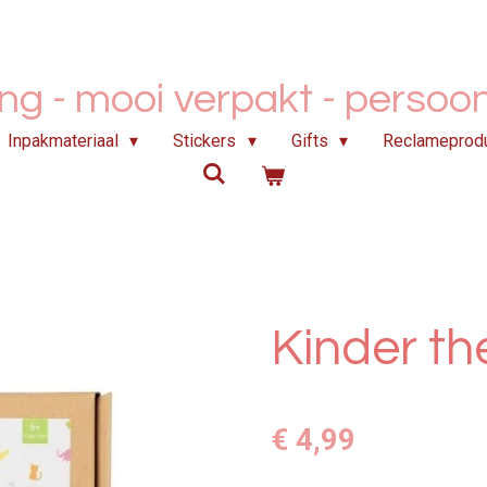
ing - mooi verpakt -
persoonl
Inpakmateriaal
Stickers
Gifts
Reclameprod
Kinder th
€ 4,99