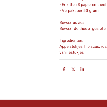
- Er zitten 3 papieren theef
- Verpakt per 50 gram
Bewaaradvies:
Bewaar de thee afgesloten
Ingrediënten:
Appelstukjes, hibiscus, roz
vanillestukjes
D
D
S
e
e
h
l
e
a
e
l
r
n
e