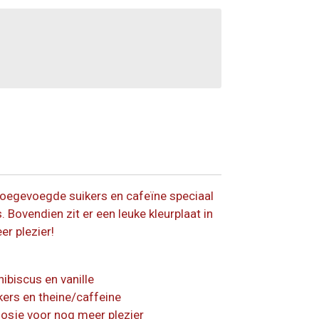
 toegevoegde suikers en cafeïne speciaal
. Bovendien zit er een leuke kleurplaat in
r plezier!
hibiscus en vanille
ers en theine/caffeine
doosje voor nog meer plezier