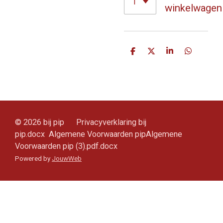
winkelwagen
D
D
S
D
e
e
h
e
l
e
a
l
e
l
r
e
n
e
n
© 2026 bij pip Privacyverklaring bij
pip.docx Algemene Voorwaarden pipAlgemene
Voorwaarden pip (3).pdf.docx
Powered by
JouwWeb