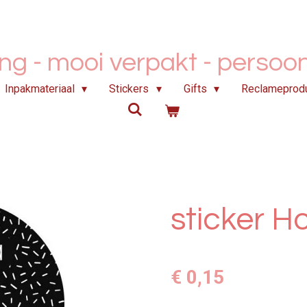
ing - mooi verpakt -
persoonl
Inpakmateriaal
Stickers
Gifts
Reclameprod
sticker H
€ 0,15