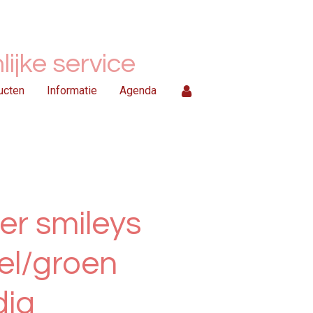
ijke service
ucten
Informatie
Agenda
er smileys
el/groen
dig