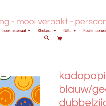
ing - mooi verpakt -
persoonl
Inpakmateriaal
Stickers
Gifts
Reclameprod
kadopapi
blauw/ge
dubbelzij