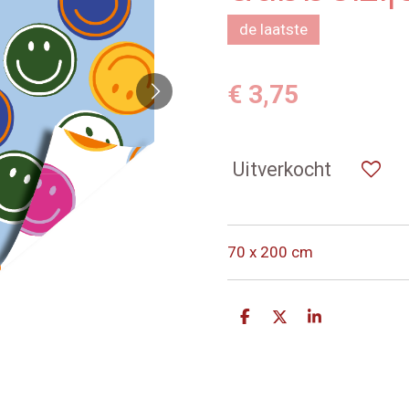
de laatste
€ 3,75
Uitverkocht
70 x 200 cm
D
D
S
e
e
h
l
e
a
e
l
r
n
e