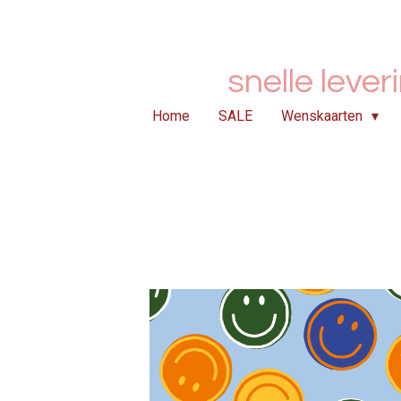
Ga
direct
naar
snelle lever
de
hoofdinhoud
Home
SALE
Wenskaarten