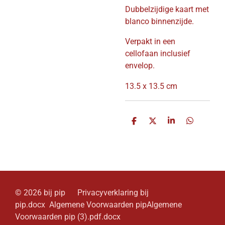
Dubbelzijdige kaart met
blanco binnenzijde.
Verpakt in een
cellofaan inclusief
envelop.
13.5 x 13.5 cm
D
D
S
D
e
e
h
e
l
e
a
l
e
l
r
e
n
e
n
© 2026 bij pip Privacyverklaring bij
pip.docx Algemene Voorwaarden pipAlgemene
Voorwaarden pip (3).pdf.docx