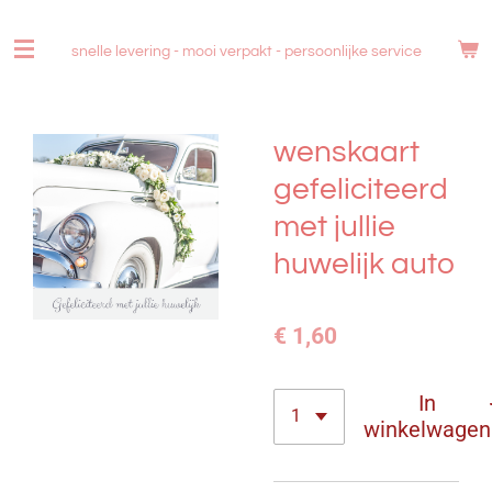
Ga
direct
snelle levering - mooi verpakt -
persoonlijke service
naar
de
hoofdinhoud
wenskaart
gefeliciteerd
met jullie
huwelijk auto
€ 1,60
In
winkelwagen