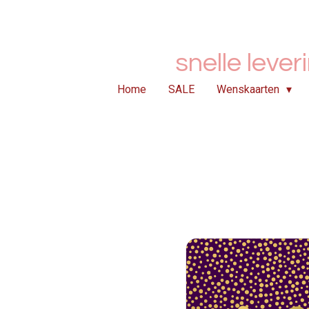
Ga
direct
naar
snelle lever
de
hoofdinhoud
Home
SALE
Wenskaarten