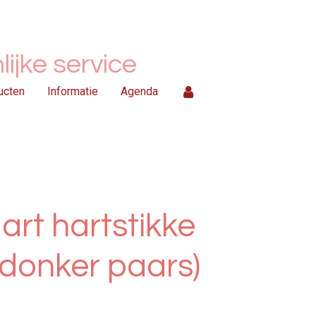
ijke service
ucten
Informatie
Agenda
art hartstikke
donker paars)