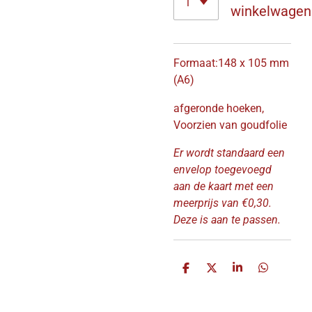
winkelwagen
Formaat:148 x 105 mm
(A6)
afgeronde hoeken,
Voorzien van goudfolie
Er wordt standaard een
envelop toegevoegd
aan de kaart met een
meerprijs van €0,30.
Deze is aan te passen.
D
D
S
D
e
e
h
e
l
e
a
l
e
l
r
e