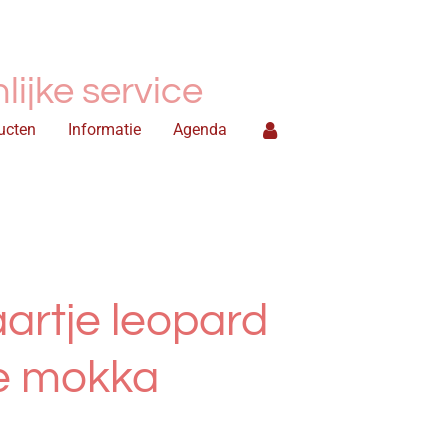
ijke service
ucten
Informatie
Agenda
artje leopard
je mokka