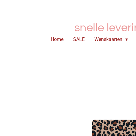
Ga
direct
naar
snelle lever
de
hoofdinhoud
Home
SALE
Wenskaarten