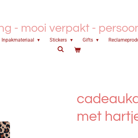
ing - mooi verpakt -
persoonl
Inpakmateriaal
Stickers
Gifts
Reclameprod
cadeauka
met hart