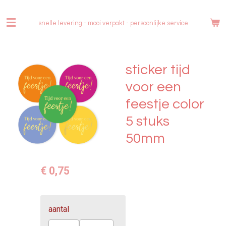
Ga
direct
snelle levering - mooi verpakt -
persoonlijke service
naar
de
hoofdinhoud
sticker tijd
voor een
feestje color
5 stuks
50mm
€ 0,75
aantal