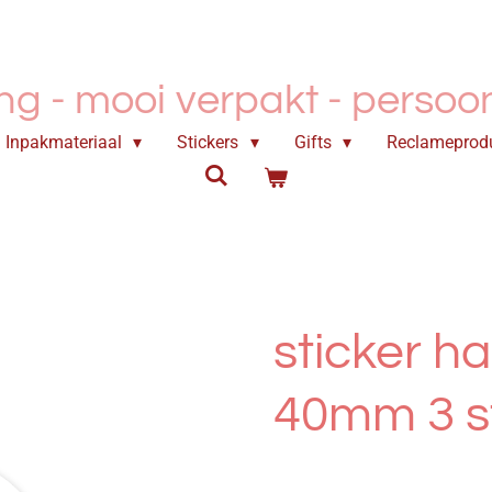
ing - mooi verpakt -
persoonl
Inpakmateriaal
Stickers
Gifts
Reclameprod
sticker ha
40mm 3 s