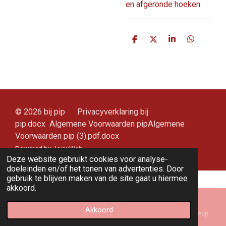
en afgeronde hoeken.
D
D
S
D
e
e
h
e
l
e
a
l
e
l
r
e
n
e
n
© 2026 bij pip Privacyverklaring bij
pip.docx Algemene Voorwaarden pipAlgemene
Voorwaarden pip (3).pdf.docx
Powered by
JouwWeb
Deze website gebruikt cookies voor analyse-
doeleinden en/of het tonen van advertenties. Door
gebruik te blijven maken van de site gaat u hiermee
akkoord.
Akkoord
E-mailadres
Kaart
Instagram
WhatsApp