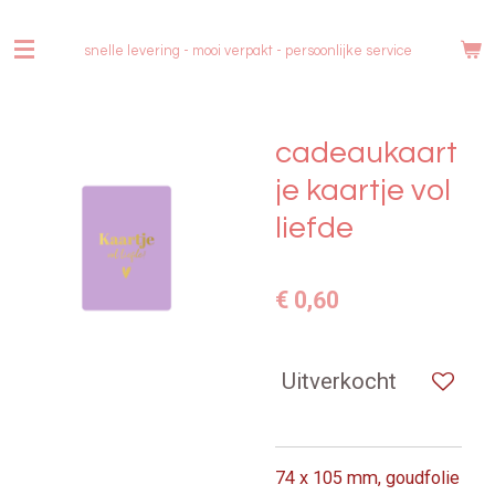
Ga
direct
snelle levering - mooi verpakt -
persoonlijke service
naar
de
hoofdinhoud
cadeaukaart
je kaartje vol
liefde
€ 0,60
Uitverkocht
74 x 105 mm, goudfolie