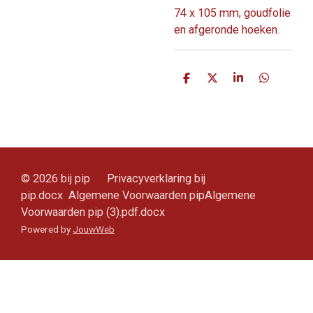
74 x 105 mm, goudfolie
en afgeronde hoeken.
D
D
S
D
e
e
h
e
l
e
a
l
e
l
r
e
n
e
n
© 2026 bij pip Privacyverklaring bij
pip.docx Algemene Voorwaarden pipAlgemene
Voorwaarden pip (3).pdf.docx
Powered by
JouwWeb