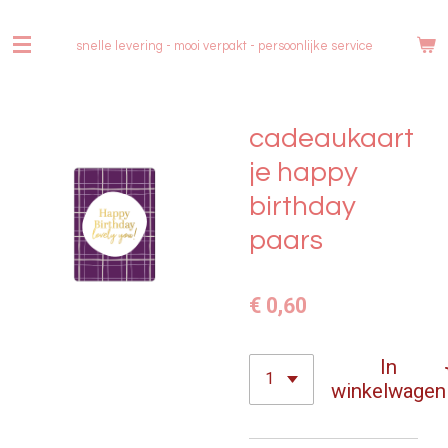
Ga
direct
snelle levering - mooi verpakt -
persoonlijke service
naar
de
hoofdinhoud
cadeaukaart
je happy
birthday
paars
€ 0,60
In
winkelwagen