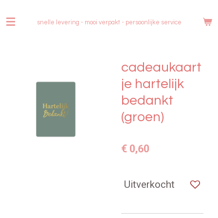
Ga
direct
snelle levering - mooi verpakt -
persoonlijke service
naar
de
hoofdinhoud
cadeaukaart
je hartelijk
bedankt
(groen)
€ 0,60
Uitverkocht