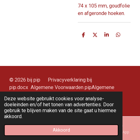
74 x 105 mm, goudfolie
en afgeronde hoeken.
D
D
S
D
e
e
h
e
l
e
a
l
e
l
r
e
n
e
n
© 2026 bij pip Privacyverklaring bij
pip.docx Algemene Voorwaarden pipAlgemene
Voorwaarden pip (3).pdf.docx
Deze website gebruikt cookies voor analyse-
Powered by
JouwWeb
doeleinden en/of het tonen van advertenties. Door
gebruik te blijven maken van de site gaat u hiermee
akkoord.
Akkoord
E-mailadres
Kaart
Instagram
WhatsApp