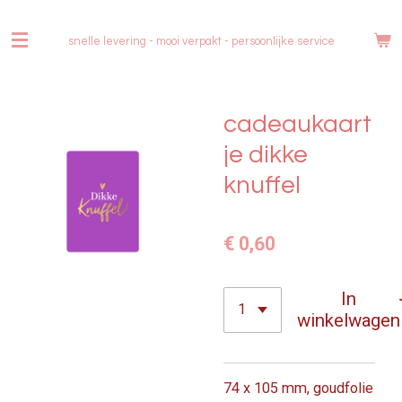
Ga
direct
snelle levering - mooi verpakt -
persoonlijke service
naar
de
hoofdinhoud
cadeaukaart
je dikke
knuffel
€ 0,60
In
winkelwagen
74 x 105 mm, goudfolie