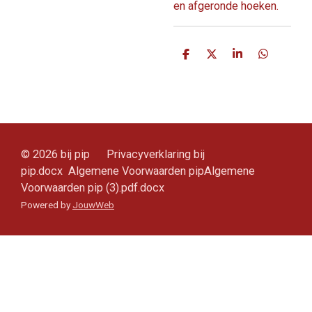
en afgeronde hoeken.
D
D
S
D
e
e
h
e
l
e
a
l
e
l
r
e
n
e
n
© 2026 bij pip Privacyverklaring bij
pip.docx Algemene Voorwaarden pipAlgemene
Voorwaarden pip (3).pdf.docx
Powered by
JouwWeb