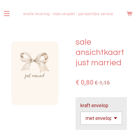
Ga
direct
snelle levering - mooi verpakt -
persoonlijke service
naar
de
hoofdinhoud
sale
ansichtkaart
just married
€ 0,80
€ 1,15
kraft envelop