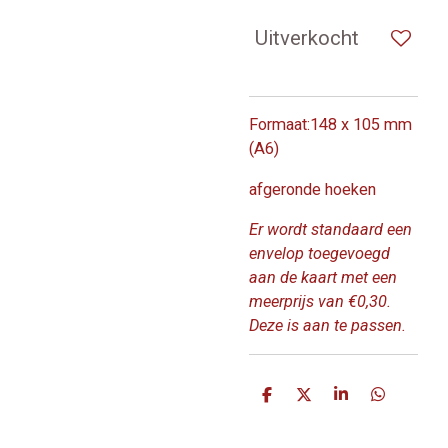
Uitverkocht
Formaat:148 x 105 mm
(A6)
afgeronde hoeken
Er wordt standaard een
envelop toegevoegd
aan de kaart met een
meerprijs van €0,30.
Deze is aan te passen.
D
D
S
D
e
e
h
e
l
e
a
l