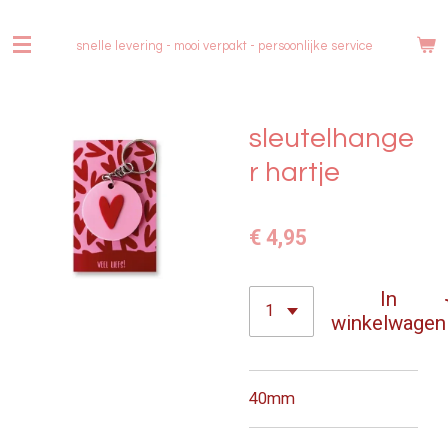
Ga
direct
snelle levering - mooi verpakt -
persoonlijke service
naar
de
hoofdinhoud
sleutelhange
r hartje
€ 4,95
In
winkelwagen
40mm