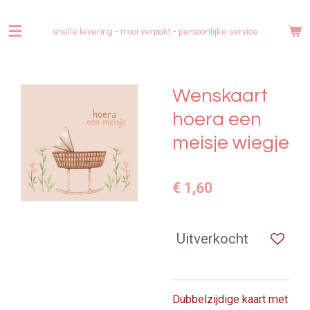
Ga
direct
snelle levering - mooi verpakt -
persoonlijke service
naar
de
hoofdinhoud
Wenskaart
hoera een
meisje wiegje
€ 1,60
Uitverkocht
Dubbelzijdige kaart met