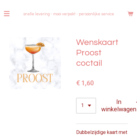
Ga
direct
snelle levering - mooi verpakt -
persoonlijke service
naar
de
hoofdinhoud
Wenskaart
Proost
coctail
€ 1,60
In
winkelwagen
Dubbelzijdige kaart met