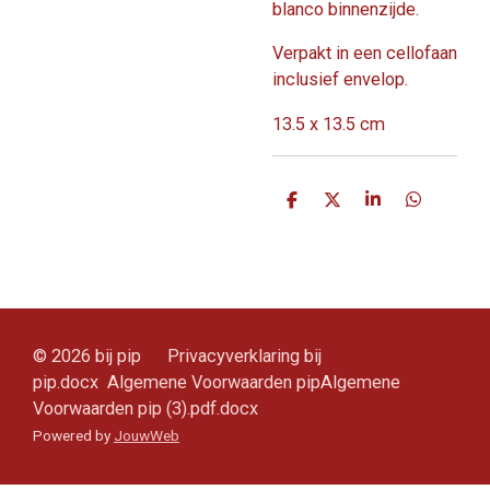
blanco binnenzijde.
Verpakt in een cellofaan
inclusief envelop.
13.5 x 13.5 cm
D
D
S
D
e
e
h
e
l
e
a
l
e
l
r
e
n
e
n
© 2026 bij pip Privacyverklaring bij
pip.docx Algemene Voorwaarden pipAlgemene
Voorwaarden pip (3).pdf.docx
Powered by
JouwWeb