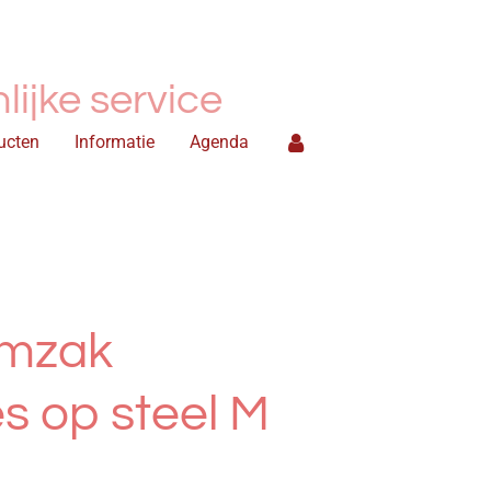
ijke service
ucten
Informatie
Agenda
emzak
s op steel M