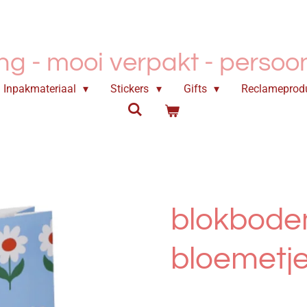
ing - mooi verpakt -
persoonl
Inpakmateriaal
Stickers
Gifts
Reclameprod
blokbod
bloemetje