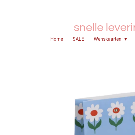
Ga
direct
naar
snelle lever
de
hoofdinhoud
Home
SALE
Wenskaarten