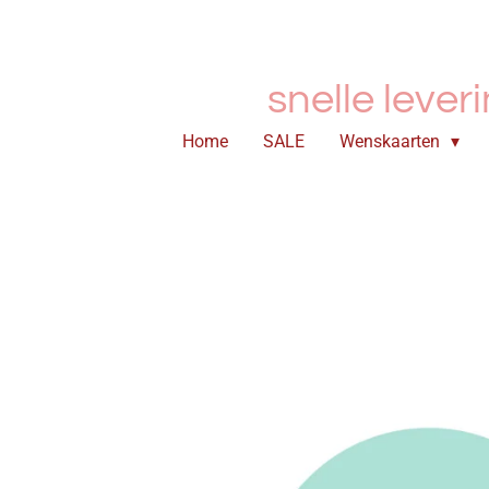
Ga
direct
naar
snelle lever
de
hoofdinhoud
Home
SALE
Wenskaarten