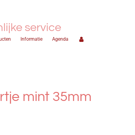
ijke service
ucten
Informatie
Agenda
artje mint 35mm