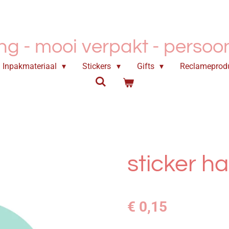
ing - mooi verpakt -
persoonl
Inpakmateriaal
Stickers
Gifts
Reclameprod
sticker h
€ 0,15