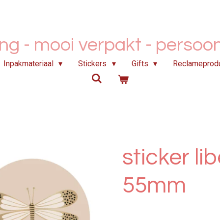
ing - mooi verpakt -
persoonl
Inpakmateriaal
Stickers
Gifts
Reclameprod
sticker li
55mm