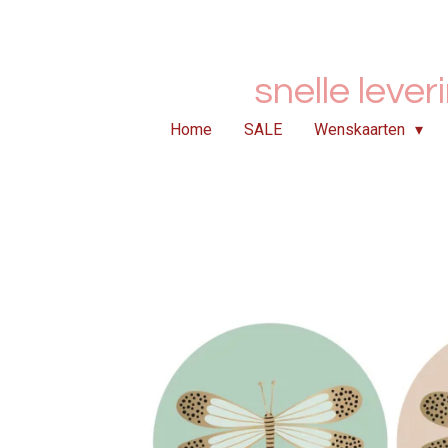
Ga
direct
naar
snelle lever
de
hoofdinhoud
Home
SALE
Wenskaarten