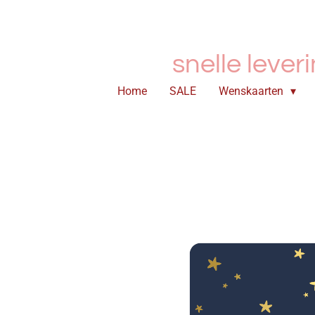
Ga
direct
naar
snelle lever
de
hoofdinhoud
Home
SALE
Wenskaarten