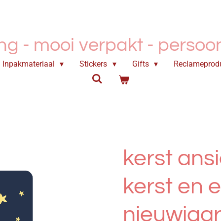
ing - mooi verpakt -
persoonl
Inpakmateriaal
Stickers
Gifts
Reclameprod
kerst ansi
kerst en 
nieuwjaa