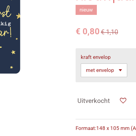
nieuw
€ 0,80
€ 1,10
kraft envelop
Uitverkocht
Formaat:148 x 105 mm (A