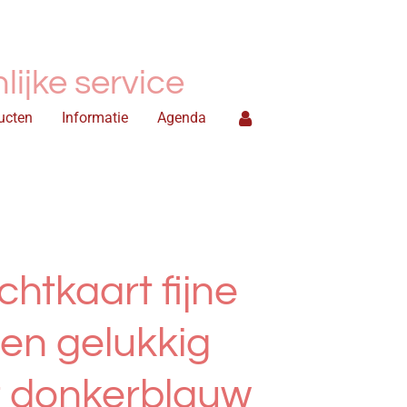
ijke service
ucten
Informatie
Agenda
chtkaart fijne
een gelukkig
r donkerblauw