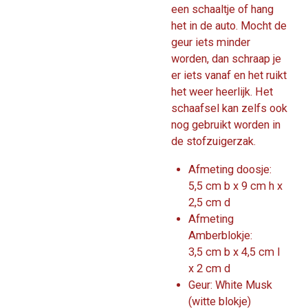
een schaaltje of hang
het in de auto. Mocht de
geur iets minder
worden, dan schraap je
er iets vanaf en het ruikt
het weer heerlijk. Het
schaafsel kan zelfs ook
nog gebruikt worden in
de stofzuigerzak.
Afmeting doosje:
5,5 cm b x 9 cm h x
2,5 cm d
Afmeting
Amberblokje:
3,5 cm b x 4,5 cm l
x 2 cm d
Geur: White Musk
(witte blokje)