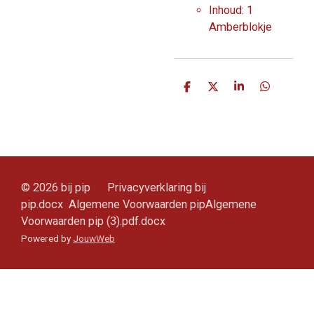
Inhoud: 1
Amberblokje
D
D
S
D
e
e
h
e
l
e
a
l
e
l
r
e
n
e
n
© 2026 bij pip Privacyverklaring bij
pip.docx Algemene Voorwaarden pipAlgemene
Voorwaarden pip (3).pdf.docx
Powered by
JouwWeb