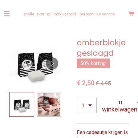
Ga
direct
snelle levering - mooi verpakt -
persoonlijke service
naar
de
hoofdinhoud
amberblokje
geslaagd
50% korting
€ 2,50
€ 4,95
In
winkelwagen
Een cadeautje krijgen is