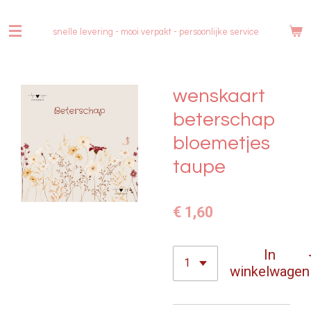
Ga
direct
snelle levering - mooi verpakt -
persoonlijke service
naar
de
hoofdinhoud
wenskaart
beterschap
bloemetjes
taupe
€ 1,60
In
winkelwagen