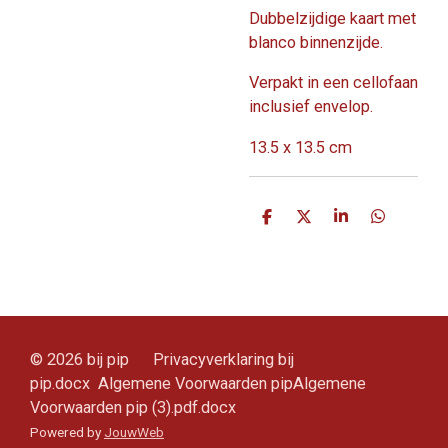
Dubbelzijdige kaart met
blanco binnenzijde.
Verpakt in een cellofaan
inclusief envelop.
13.5 x 13.5 cm
D
D
S
D
e
e
h
e
l
e
a
l
e
l
r
e
n
e
n
© 2026 bij pip Privacyverklaring bij
pip.docx Algemene Voorwaarden pipAlgemene
Voorwaarden pip (3).pdf.docx
Powered by
JouwWeb