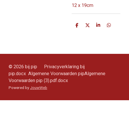
12 x 19cm
D
D
S
D
e
e
h
e
l
e
a
l
e
l
r
e
n
e
n
© 2026 bij pip Privacyverklaring bij
pip.docx Algemene Voorwaarden pipAlgemene
Voorwaarden pip (3).pdf.docx
Powered by
JouwWeb