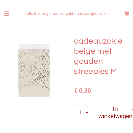
Ga
direct
snelle levering - mooi verpakt -
persoonlijke service
naar
de
hoofdinhoud
cadeauzakje
beige met
gouden
streepjes M
€ 0,30
In
winkelwagen