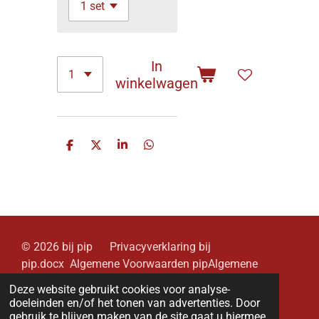
In
winkelwagen
D
D
S
D
e
e
h
e
l
e
a
l
e
l
r
e
n
e
n
© 2026 bij pip Privacyverklaring bij
pip.docx Algemene Voorwaarden pipAlgemene
Voorwaarden pip (3).pdf.docx
Deze website gebruikt cookies voor analyse-
Powered by
JouwWeb
doeleinden en/of het tonen van advertenties. Door
gebruik te blijven maken van de site gaat u hiermee