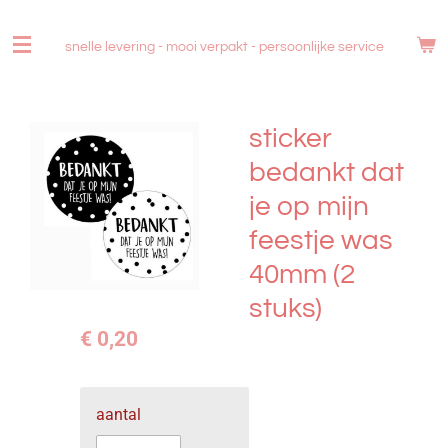
Ga
direct
snelle levering - mooi verpakt -
persoonlijke service
naar
de
hoofdinhoud
sticker
bedankt dat
je op mijn
feestje was
40mm (2
stuks)
€ 0,20
aantal