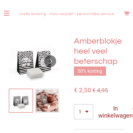
Ga
direct
snelle levering - mooi verpakt -
persoonlijke service
naar
de
hoofdinhoud
Amberblokje
heel veel
beterschap
50% korting
€ 2,50
€ 4,95
In
winkelwagen