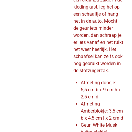
kledingkast, leg het op
een schaaltje of hang
het in de auto. Mocht
de geur iets minder
worden, dan schraap je
er iets vanaf en het ruikt
het weer heerlijk. Het
schaafsel kan zelfs ook
nog gebruikt worden in
de stofzuigerzak.
Afmeting doosje:
5,5 cm b x 9 cm h x
2,5 cm d
Afmeting
Amberblokje: 3,5 cm
b x 4,5 cm l x 2 cm d
Geur: White Musk