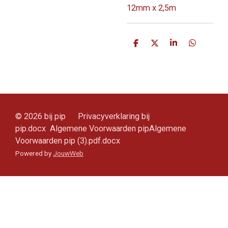
12mm x 2,5m
D
D
S
D
e
e
h
e
l
e
a
l
e
l
r
e
n
e
n
© 2026 bij pip Privacyverklaring bij
pip.docx Algemene Voorwaarden pipAlgemene
Voorwaarden pip (3).pdf.docx
Powered by
JouwWeb