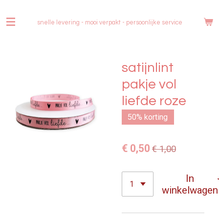
Ga
direct
snelle levering - mooi verpakt -
persoonlijke service
naar
de
hoofdinhoud
satijnlint
pakje vol
liefde roze
50% korting
€ 0,50
€ 1,00
In
winkelwagen