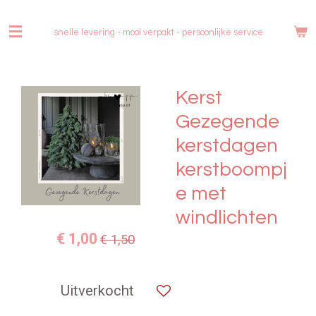
Ga
direct
snelle levering - mooi verpakt -
persoonlijke service
naar
de
hoofdinhoud
Kerst
Gezegende
kerstdagen
kerstboompj
e met
windlichten
€ 1,00
€ 1,50
Uitverkocht