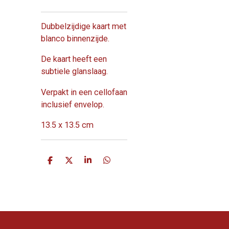
Dubbelzijdige kaart met
blanco binnenzijde.
De kaart heeft een
subtiele glanslaag.
Verpakt in een cellofaan
inclusief envelop.
13.5 x 13.5 cm
D
D
S
D
e
e
h
e
l
e
a
l
e
l
r
e
n
e
n