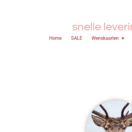
Ga
direct
naar
snelle lever
de
hoofdinhoud
Home
SALE
Wenskaarten