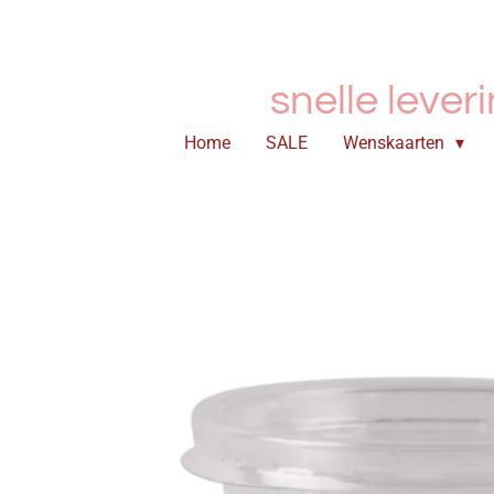
Ga
direct
naar
snelle lever
de
hoofdinhoud
Home
SALE
Wenskaarten