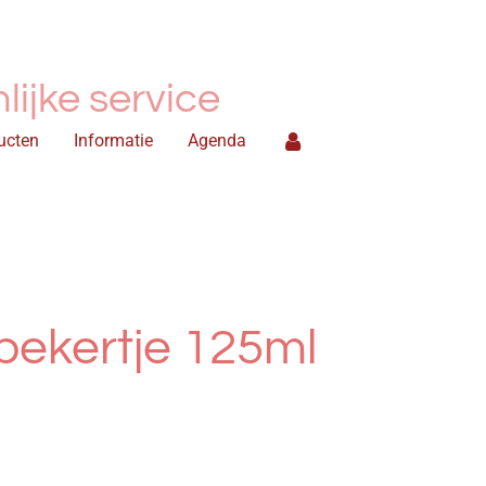
ijke service
ucten
Informatie
Agenda
 bekertje 125ml