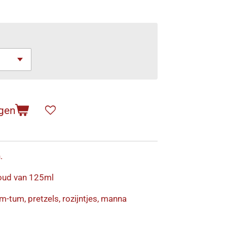
gen
.
houd van 125ml
-tum, pretzels, rozijntjes, manna