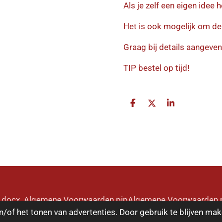
Als je zelf een eigen idee 
Het is ook mogelijk om de 
Graag bij details aangeven
TIP bestel op tijd!
D
D
S
e
e
h
l
e
a
e
l
r
n
e
pip.docx Algemene Voorwaarden pipAlgemene Voorwaarden p
/of het tonen van advertenties. Door gebruik te blijven mak