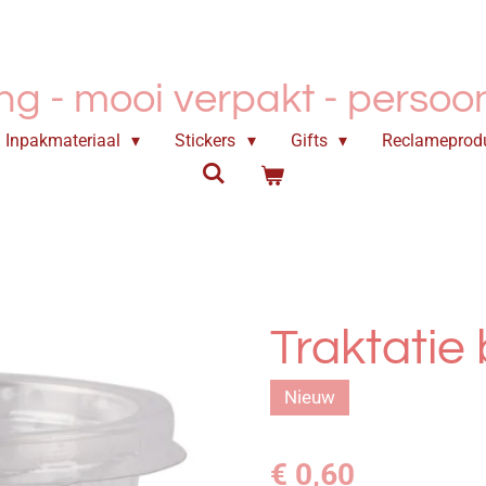
ing - mooi verpakt -
persoonl
Inpakmateriaal
Stickers
Gifts
Reclameprod
Traktatie
Nieuw
€ 0,60