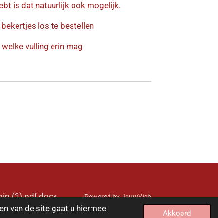
hebt is dat natuurlijk ook mogelijk.
bekertjes los te bestellen
 welke vulling erin mag
ip (3).pdf.docx
Powered by
JouwWeb
en van de site gaat u hiermee
Akkoord