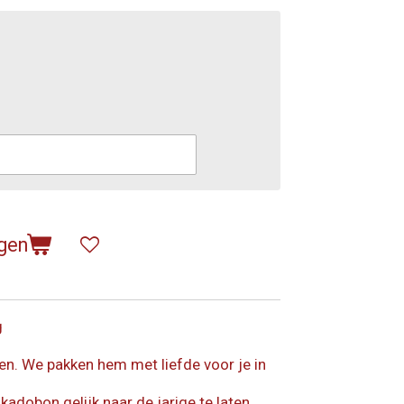
gen
g
en. We pakken hem met liefde voor je in
kadobon gelijk naar de jarige te laten