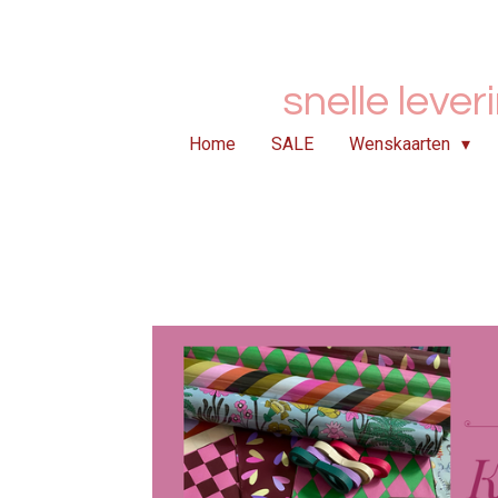
Ga
direct
naar
snelle lever
de
hoofdinhoud
Home
SALE
Wenskaarten