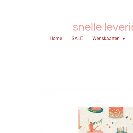
Ga
direct
naar
snelle lever
de
hoofdinhoud
Home
SALE
Wenskaarten