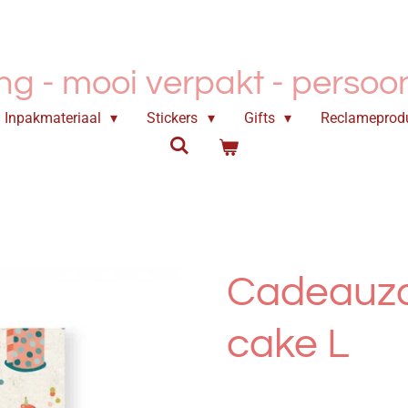
ing - mooi verpakt -
persoonl
Inpakmateriaal
Stickers
Gifts
Reclameprod
Cadeauza
cake L