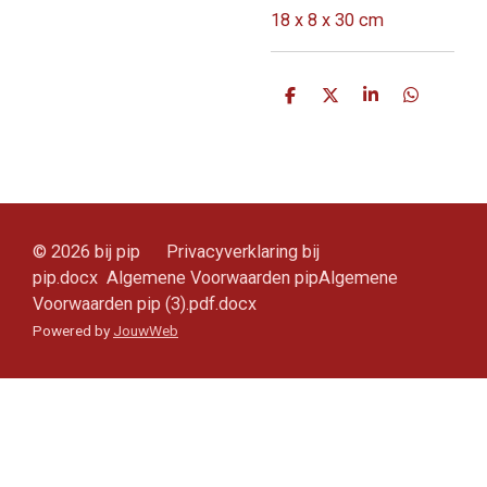
18 x 8 x 30 cm
D
D
S
D
e
e
h
e
l
e
a
l
e
l
r
e
n
e
n
© 2026 bij pip Privacyverklaring bij
pip.docx Algemene Voorwaarden pipAlgemene
Voorwaarden pip (3).pdf.docx
Powered by
JouwWeb