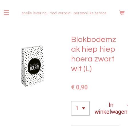
Ga
direct
snelle levering - mooi verpakt -
persoonlijke service
naar
de
hoofdinhoud
Blokbodemz
ak hiep hiep
hoera zwart
wit (L)
€ 0,90
In
winkelwagen