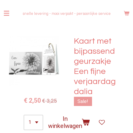
Ga
direct
snelle levering - mooi verpakt -
persoonlijke service
naar
de
hoofdinhoud
Kaart met
bijpassend
geurzakje
Een fijne
verjaardag
dalia
€ 2,50
€ 3,25
Sale!
In
winkelwagen