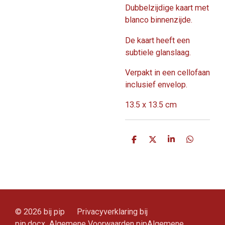
Dubbelzijdige kaart met
blanco binnenzijde.
De kaart heeft een
subtiele glanslaag.
Verpakt in een cellofaan
inclusief envelop.
13.5 x 13.5 cm
D
D
S
D
e
e
h
e
l
e
a
l
e
l
r
e
n
e
n
© 2026 bij pip Privacyverklaring bij
pip.docx Algemene Voorwaarden pipAlgemene