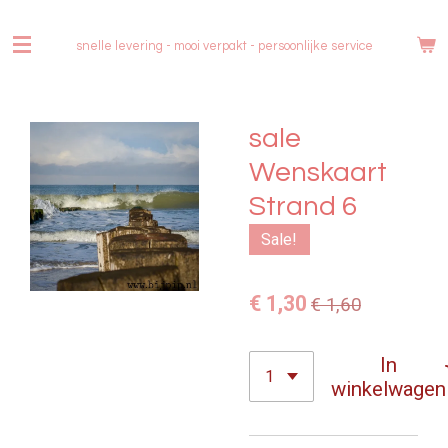
Ga
direct
snelle levering - mooi verpakt -
persoonlijke service
naar
de
hoofdinhoud
sale
Wenskaart
Strand 6
Sale!
€ 1,30
€ 1,60
In
winkelwagen