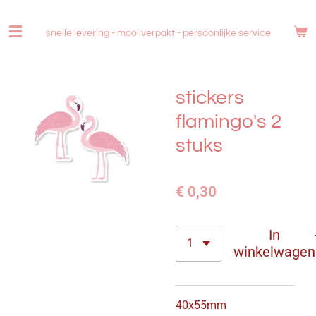
Ga
direct
snelle levering - mooi verpakt -
persoonlijke service
naar
de
hoofdinhoud
stickers
flamingo's 2
stuks
€ 0,30
In
winkelwagen
40x55mm