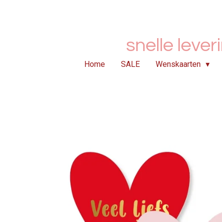
Ga
direct
naar
snelle lever
de
hoofdinhoud
Home
SALE
Wenskaarten