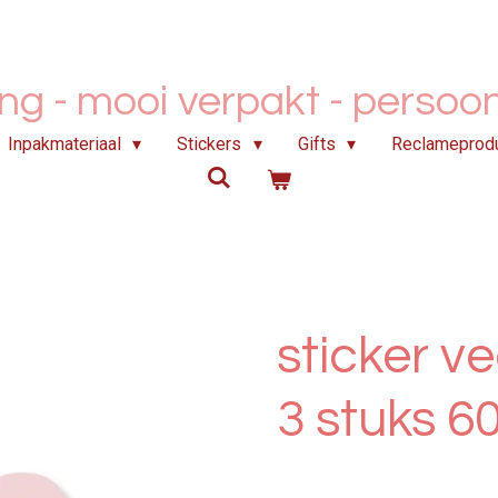
ing - mooi verpakt -
persoonl
Inpakmateriaal
Stickers
Gifts
Reclameprod
sticker ve
3 stuks 6