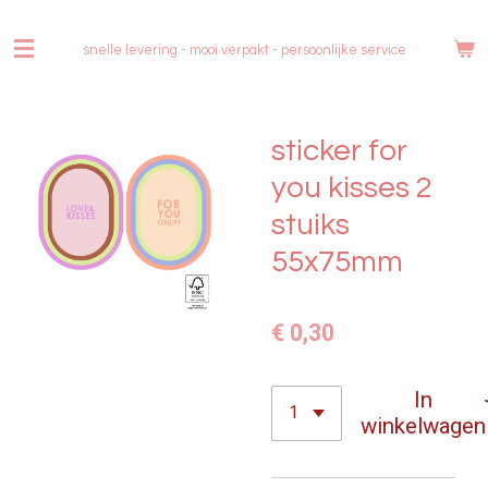
Ga
direct
snelle levering - mooi verpakt -
persoonlijke service
naar
de
hoofdinhoud
sticker for
you kisses 2
stuiks
55x75mm
€ 0,30
In
winkelwagen