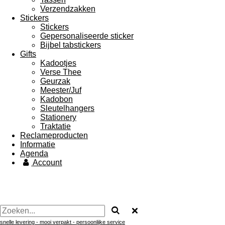
Verzendzakken
Stickers
Stickers
Gepersonaliseerde sticker
Bijbel tabstickers
Gifts
Kadootjes
Verse Thee
Geurzak
Meester/Juf
Kadobon
Sleutelhangers
Stationery
Traktatie
Reclameproducten
Informatie
Agenda
Account
snelle levering - mooi verpakt -
persoonlijke service