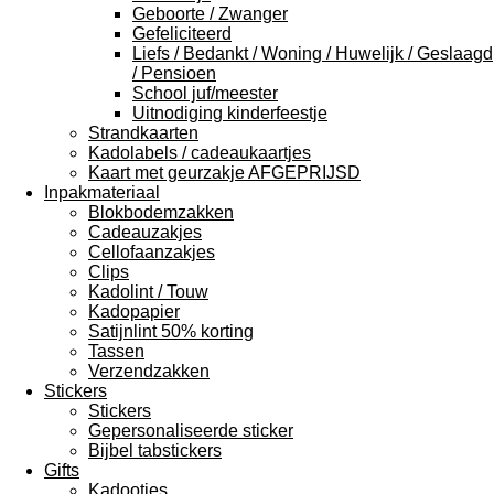
Geboorte / Zwanger
Gefeliciteerd
Liefs / Bedankt / Woning / Huwelijk / Geslaagd
/ Pensioen
School juf/meester
Uitnodiging kinderfeestje
Strandkaarten
Kadolabels / cadeaukaartjes
Kaart met geurzakje AFGEPRIJSD
Inpakmateriaal
Blokbodemzakken
Cadeauzakjes
Cellofaanzakjes
Clips
Kadolint / Touw
Kadopapier
Satijnlint 50% korting
Tassen
Verzendzakken
Stickers
Stickers
Gepersonaliseerde sticker
Bijbel tabstickers
Gifts
Kadootjes