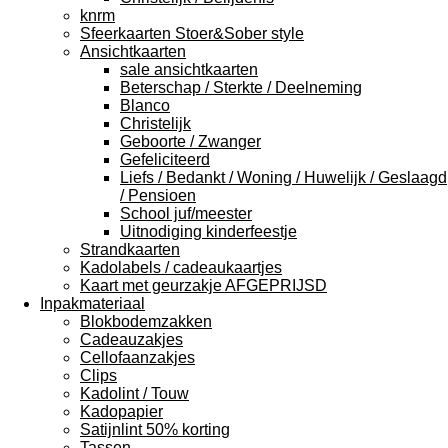
knrm
Sfeerkaarten Stoer&Sober style
Ansichtkaarten
sale ansichtkaarten
Beterschap / Sterkte / Deelneming
Blanco
Christelijk
Geboorte / Zwanger
Gefeliciteerd
Liefs / Bedankt / Woning / Huwelijk / Geslaagd
/ Pensioen
School juf/meester
Uitnodiging kinderfeestje
Strandkaarten
Kadolabels / cadeaukaartjes
Kaart met geurzakje AFGEPRIJSD
Inpakmateriaal
Blokbodemzakken
Cadeauzakjes
Cellofaanzakjes
Clips
Kadolint / Touw
Kadopapier
Satijnlint 50% korting
Tassen