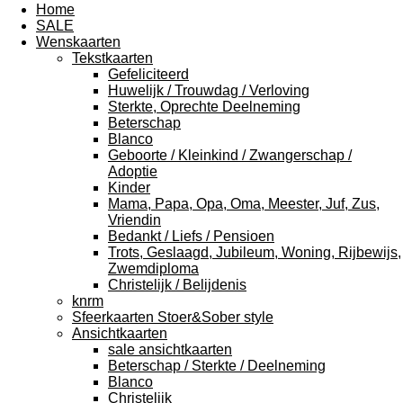
Home
SALE
Wenskaarten
Tekstkaarten
Gefeliciteerd
Huwelijk / Trouwdag / Verloving
Sterkte, Oprechte Deelneming
Beterschap
Blanco
Geboorte / Kleinkind / Zwangerschap /
Adoptie
Kinder
Mama, Papa, Opa, Oma, Meester, Juf, Zus,
Vriendin
Bedankt / Liefs / Pensioen
Trots, Geslaagd, Jubileum, Woning, Rijbewijs,
Zwemdiploma
Christelijk / Belijdenis
knrm
Sfeerkaarten Stoer&Sober style
Ansichtkaarten
sale ansichtkaarten
Beterschap / Sterkte / Deelneming
Blanco
Christelijk