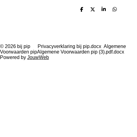
D
D
S
D
e
e
h
e
l
e
a
l
e
l
r
e
n
e
n
© 2026 bij pip Privacyverklaring bij pip.docx Algemene
Voorwaarden pipAlgemene Voorwaarden pip (3).pdf.docx
Powered by
JouwWeb