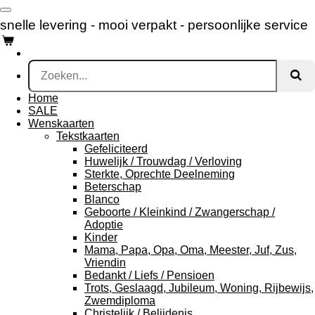
Ga
snelle levering - mooi verpakt -
persoonlijke service
direct
naar
de
hoofdinhoud
Home
SALE
Wenskaarten
Tekstkaarten
Gefeliciteerd
Huwelijk / Trouwdag / Verloving
Sterkte, Oprechte Deelneming
Beterschap
Blanco
Geboorte / Kleinkind / Zwangerschap /
Adoptie
Kinder
Mama, Papa, Opa, Oma, Meester, Juf, Zus,
Vriendin
Bedankt / Liefs / Pensioen
Trots, Geslaagd, Jubileum, Woning, Rijbewijs,
Zwemdiploma
Christelijk / Belijdenis