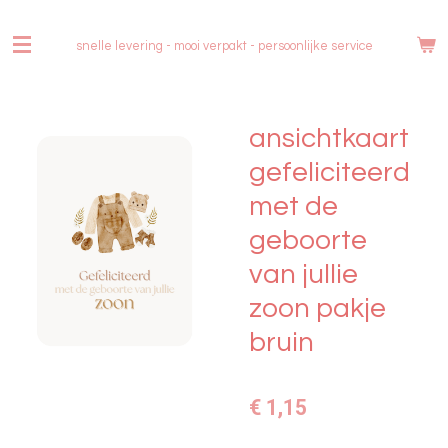
Ga
direct
snelle levering - mooi verpakt -
persoonlijke service
naar
de
hoofdinhoud
ansichtkaart
gefeliciteerd
met de
geboorte
van jullie
zoon pakje
bruin
€ 1,15