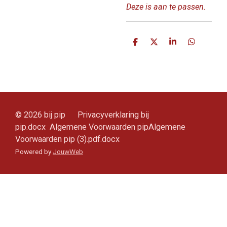
Deze is aan te passen.
D
D
S
D
e
e
h
e
l
e
a
l
e
l
r
e
n
e
n
© 2026 bij pip Privacyverklaring bij
pip.docx Algemene Voorwaarden pipAlgemene
Voorwaarden pip (3).pdf.docx
Powered by
JouwWeb