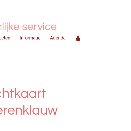
ijke service
ucten
Informatie
Agenda
chtkaart
erenklauw