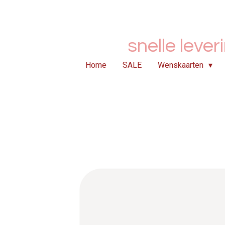
Ga
direct
naar
snelle lever
de
hoofdinhoud
Home
SALE
Wenskaarten