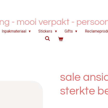
ing - mooi verpakt -
persoonl
Inpakmateriaal
Stickers
Gifts
Reclameprod
sale ansi
sterkte b