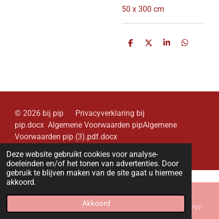
50 x 300 cm
D
D
S
D
e
e
h
e
l
e
a
l
e
l
r
e
n
e
n
© 2026 bij pip Privacyverklaring bij
pip.docx Algemene Voorwaarden pipAlgemene
Voorwaarden pip (3).pdf.docx
Powered by
JouwWeb
Deze website gebruikt cookies voor analyse-
doeleinden en/of het tonen van advertenties. Door
gebruik te blijven maken van de site gaat u hiermee
akkoord.
Akkoord
E-mailadres
Kaart
Instagram
WhatsApp