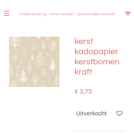
Ga
direct
snelle levering - mooi verpakt -
persoonlijke service
naar
de
hoofdinhoud
kerst
kadopapier
kerstbomen
kraft
€ 3,75
Uitverkocht