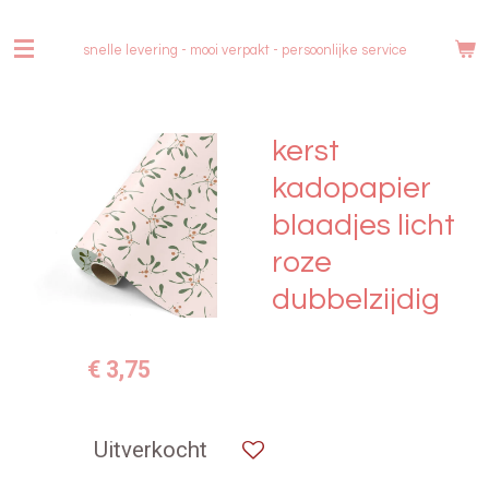
Ga
direct
snelle levering - mooi verpakt -
persoonlijke service
naar
de
hoofdinhoud
kerst
kadopapier
blaadjes licht
roze
dubbelzijdig
€ 3,75
Uitverkocht