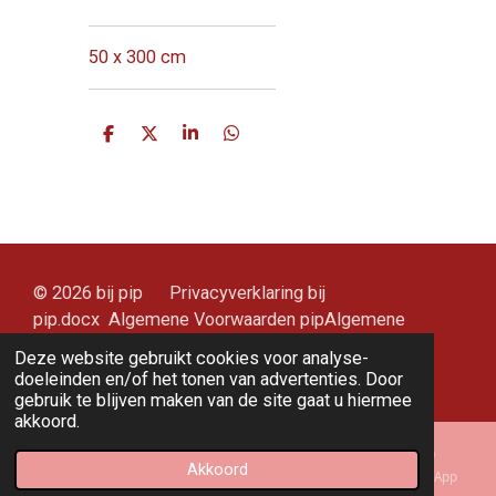
50 x 300 cm
D
D
S
D
e
e
h
e
l
e
a
l
e
l
r
e
n
e
n
© 2026 bij pip Privacyverklaring bij
pip.docx Algemene Voorwaarden pipAlgemene
Voorwaarden pip (3).pdf.docx
Deze website gebruikt cookies voor analyse-
Powered by
JouwWeb
doeleinden en/of het tonen van advertenties. Door
gebruik te blijven maken van de site gaat u hiermee
akkoord.
Akkoord
E-mailadres
Kaart
Instagram
WhatsApp