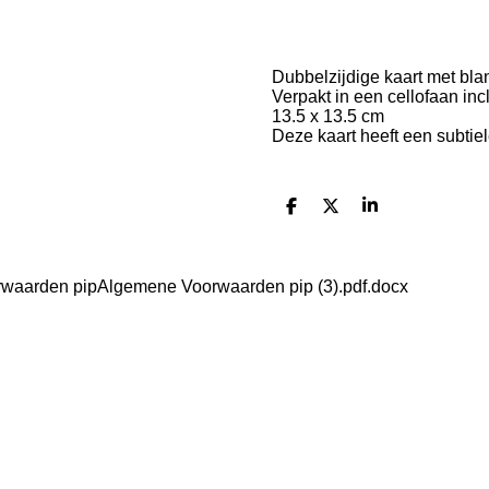
Dubbelzijdige kaart met bla
Verpakt in een cellofaan inc
13.5 x 13.5 cm
Deze kaart heeft een subtie
D
D
S
e
e
h
l
e
a
e
l
r
n
e
rwaarden pipAlgemene Voorwaarden pip (3).pdf.docx