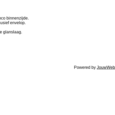
nco binnenzijde.
lusief envelop.
le glanslaag.
Powered by
JouwWeb