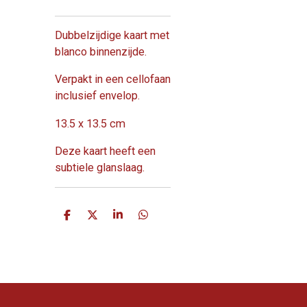
Dubbelzijdige kaart met
blanco binnenzijde.
Verpakt in een cellofaan
inclusief envelop.
13.5 x 13.5 cm
Deze kaart heeft een
subtiele glanslaag.
D
D
S
D
e
e
h
e
l
e
a
l
e
l
r
e
n
e
n