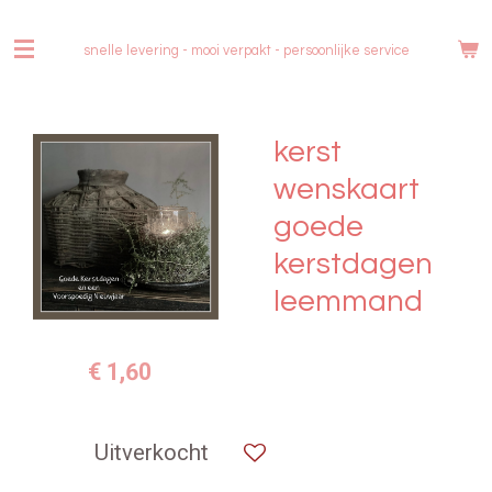
Ga
direct
snelle levering - mooi verpakt -
persoonlijke service
naar
de
hoofdinhoud
kerst
wenskaart
goede
kerstdagen
leemmand
€ 1,60
Uitverkocht